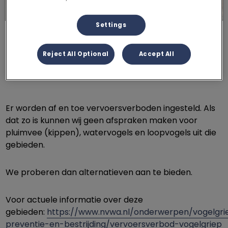
Settings
Reject All Optional
Accept All
Er worden af en toe vervoersverboden ingesteld. Als
dat zo is kunnen wij geen afspraken maken voor
pluimvee (kippen), watervogels en loopvogels uit die
gebieden.
We proberen dan alternatieven aan te bieden.
Voor actuele informatie over deze
gebieden:
https://www.nvwa.nl/onderwerpen/vogelgri
preventie-en-bestrijding/vervoersverbod-vogelgriep