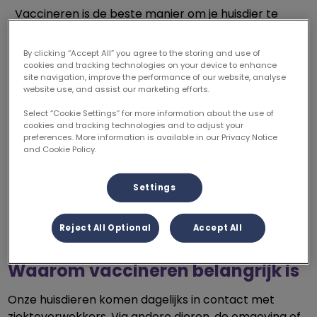
Vaccineren is de beste manier om je huisdier te
beschermen tegen ernstige en besmettelijke
ziekten. Met een vaccinatie bouwt je huisdier een
By clicking “Accept All” you agree to the storing and use of
sterke afweer op. Omdat deze bescherming na
cookies and tracking technologies on your device to enhance
site navigation, improve the performance of our website, analyse
verloop van tijd afneemt, is het belangrijk om
website use, and assist our marketing efforts.
vaccinaties op tijd te herhalen (boosteren). Zo blijft
je huisdier optimaal beschermd.
Select “Cookie Settings” for more information about the use of
cookies and tracking technologies and to adjust your
Bij ons krijgt ieder dier een vaccinatie op maat. We
preferences. More information is available in our Privacy Notice
kijken samen naar de leeftijd en leefstijl van je
and Cookie Policy.
huisdier en bespreken welke bescherming het
beste past.
Settings
Plan vaccinatieafspraak
Reject All Optional
Accept All
Waarom vaccineren belangrijk is
Onze huisdieren komen dagelijks in contact met
ziekteverwekkers. Via andere dieren, de omgeving of